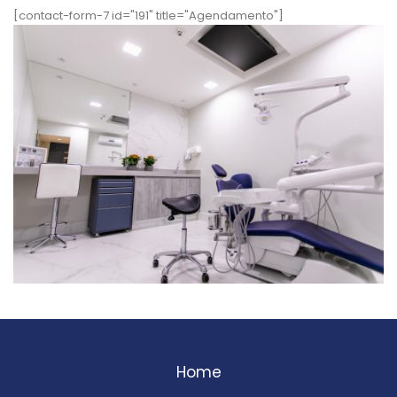
[contact-form-7 id="191" title="Agendamento"]
Home