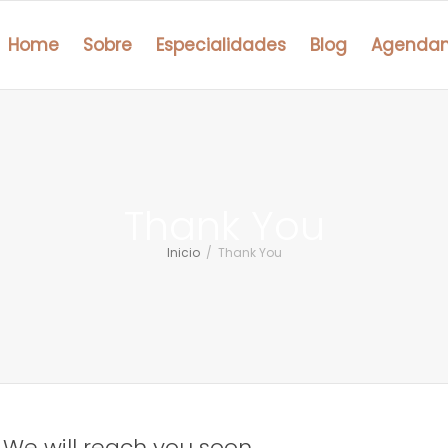
Home
Sobre
Especialidades
Blog
Agenda
Thank You
Inicio
Thank You
We will reach you soon.