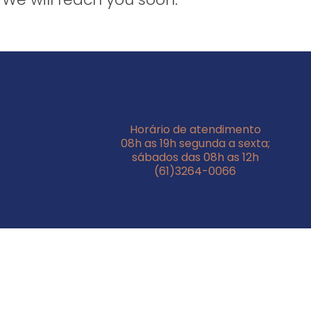
Horário de atendimento
08h as 19h segunda a sexta;
sábados das 08h as 12h
(61)3264-0066